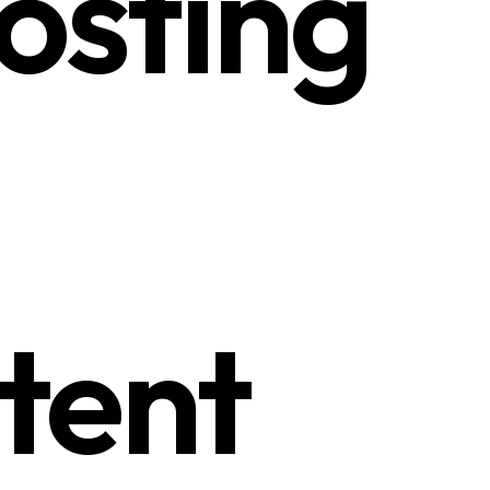
osting
tent