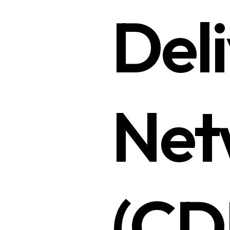
Del
Net
(CD