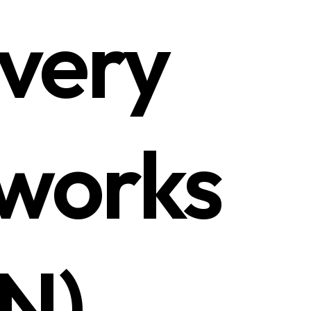
ivery
works
N)