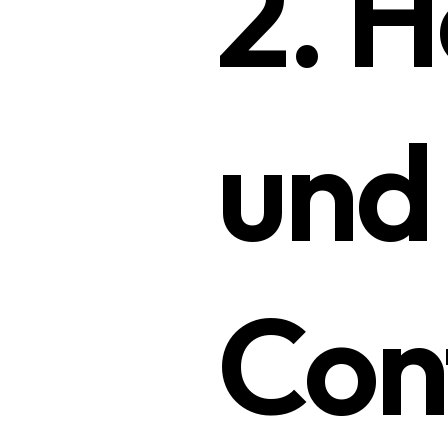
2. H
und
Con